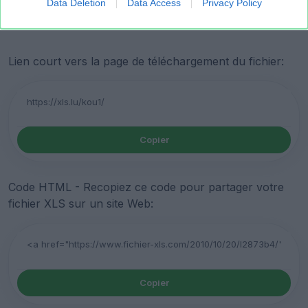
Data Deletion
Data Access
Privacy Policy
Lien court vers la page de téléchargement du fichier:
Copier
Code HTML - Recopiez ce code pour partager votre
fichier XLS sur un site Web:
Copier