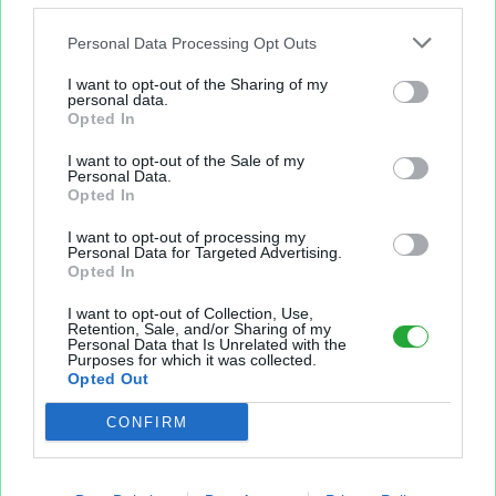
Personal Data Processing Opt Outs
I want to opt-out of the Sharing of my
Sur le même sujet..
personal data.
Opted In
enfant
blanc
survetement
sweat
shirt
I want to opt-out of the Sale of my
Personal Data.
Opted In
veste
coach
pluie
cobalt
adidas
resitant
adulte
I want to opt-out of processing my
chicago
sereno
marine
Personal Data for Targeted Advertising.
Opted In
I want to opt-out of Collection, Use,
Partager le fichier
Retention, Sale, and/or Sharing of my
Personal Data that Is Unrelated with the
Purposes for which it was collected.
Opted Out
CONFIRM