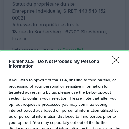
Statut du propriétaire du site:
Adresse du propriétaire du site:
Infogérance Linux:
</>
Permalink
Voir aussi:
Conditions d'utilisation du service
,
Fichier XLS -
Do Not Process My Personal
Information
Charte de confidentialité et conformité RGPD
If you wish to opt-out of the sale, sharing to third parties, or
processing of your personal or sensitive information for
Cookie DoubleClick DART
targeted advertising by us, please use the below opt-out
section to confirm your selection. Please note that after your
Fichier XLS fait appel à des régies de publicité
opt-out request is processed you may continue seeing
tierces, telles que Google AdSense, pour
interest-based ads based on personal information utilized by
assurer la diffusion d'annonces sur son média.
us or personal information disclosed to third parties prior to
Ces entreprises peuvent utiliser les données
your opt-out. You may separately opt-out of the further
relatives à votre navigation sur le site Web ou
disclosure of your personal information by third parties on the