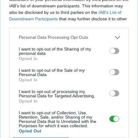
IAB’s list of downstream participants. This information may
d'autres sites (à l'exception de votre nom,
also be disclosed by us to third parties on the
IAB’s List of
adresse postale, adresse e-mail ou numéro de
Downstream Participants
that may further disclose it to other
téléphone) afin de vous proposer des
third parties.
annonces de produits ou services adaptées à
vos centres d'intérêt. Pour en savoir plus sur
Personal Data Processing Opt Outs
cette pratique ou sur la possibilité d'interdire
I want to opt-out of the Sharing of my
l'utilisation de ces données par ces entreprises,
personal data.
cliquez ici
.
Opted In
I want to opt-out of the Sale of my
Personal Data.
Opted In
I want to opt-out of processing my
Personal Data for Targeted Advertising.
Opted In
I want to opt-out of Collection, Use,
Retention, Sale, and/or Sharing of my
Personal Data that Is Unrelated with the
Purposes for which it was collected.
Fichier XLS est un service d'hébergement gratuit
Opted Out