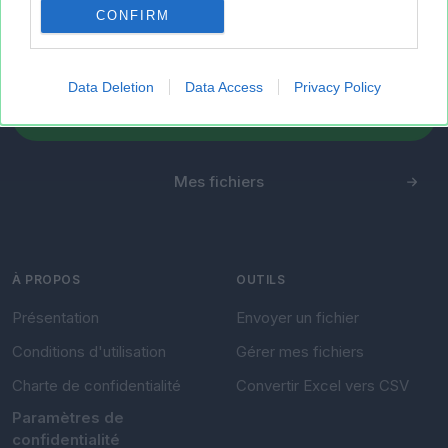
et sans inscription, permettant de partager et
CONFIRM
d'archiver facilement vos feuilles de calcul Excel
et Openoffice.
Data Deletion
Data Access
Privacy Policy
Envoyer un fichier
Mes fichiers
À PROPOS
OUTILS
Présentation
Envoyer un fichier
Conditions d'utilisation
Gérer mes fichiers
Charte de confidentialité
Convertir Excel vers CSV
Paramètres de
confidentialité