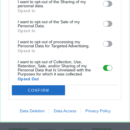
I want to opt-out of the Sharing of my
personal data.
Aperçu texte
Opted In
I want to opt-out of the Sale of my
Personal Data.
Opted In
I want to opt-out of processing my
Personal Data for Targeted Advertising.
Opted In
I want to opt-out of Collection, Use,
Retention, Sale, and/or Sharing of my
Personal Data that Is Unrelated with the
Purposes for which it was collected.
Opted Out
CONFIRM
Sur le même sujet..
Data Deletion
Data Access
Privacy Policy
saison
marquer
classement
compta
viewkey
menace
moyenne
marquage