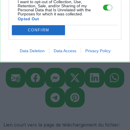
I want to opt-out of Collection, Use,
Retention, Sale, and/or Sharing of my
Personal Data that Is Unrelated with the
Sur le même sujet..
Purposes for which it was collected.
Opted Out
financiere
independance
independant
calcul
CONFIRM
riche
feuille
Data Deletion
Data Access
Privacy Policy
Partager le fichier
Lien court vers la page de téléchargement du fichier: