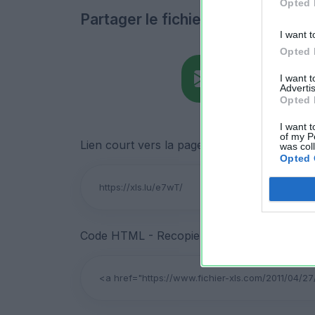
Opted 
Partager le fichier
I want t
Opted 
I want 
Advertis
Opted 
I want t
of my P
Lien court vers la page de téléchargement du
was col
Opted 
Code HTML - Recopiez ce code pour partage