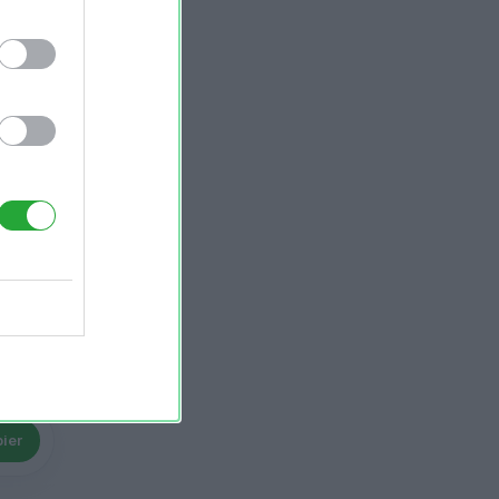
ier
ier