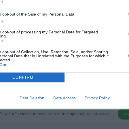
In
o opt-out of the Sale of my Personal Data.
In
to opt-out of processing my Personal Data for Targeted
ing.
In
o opt-out of Collection, Use, Retention, Sale, and/or Sharing
ersonal Data that Is Unrelated with the Purposes for which it
 fichier:
lected.
Out
Cop
CONFIRM
r votre fichier XLS sur un site Web:
Data Deletion
Data Access
Privacy Policy
Cop