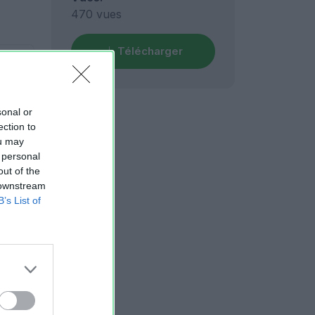
470 vues
Télécharger
sonal or
ection to
ou may
 personal
out of the
 downstream
B’s List of
e