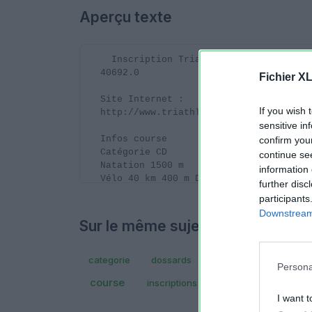
Aperçu texte
Fichier X
If you wish 
sensitive in
confirm you
continue se
information 
further disc
participants
Downstream 
Sur le même sujet..
categorie
dossards
limite
naissance
Persona
course
inscriptions
prenom
attention
I want t