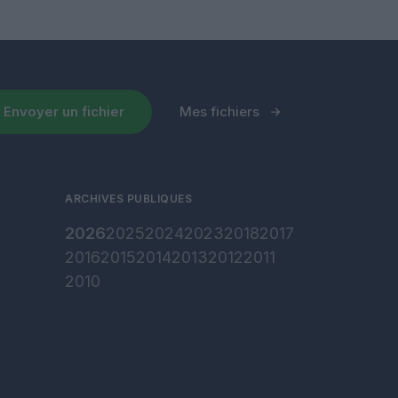
Envoyer un fichier
Mes fichiers
ARCHIVES PUBLIQUES
2026
2025
2024
2023
2018
2017
2016
2015
2014
2013
2012
2011
2010