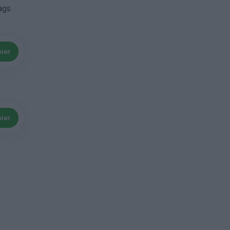
ags
ier
ier