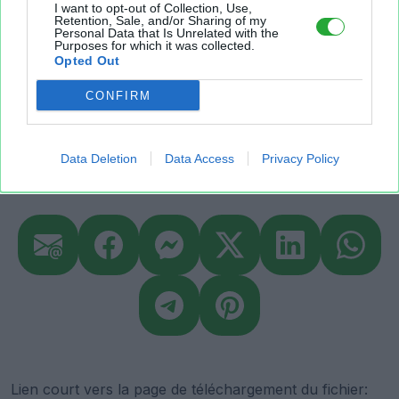
I want to opt-out of Collection, Use,
Retention, Sale, and/or Sharing of my
michel
laurent
philippe
jacky
Personal Data that Is Unrelated with the
Purposes for which it was collected.
Opted Out
sarrazin
peltier
patrick
bruno
CONFIRM
claude
bernard
Data Deletion
Data Access
Privacy Policy
Partager le fichier
Lien court vers la page de téléchargement du fichier: