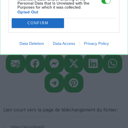
Personal Data that Is Unrelated with the
Purposes for which it was collected.
lundi
place
poisson
fruits
merguez
Opted Out
samedi
pauline
fromages
theme
lambert
CONFIRM
Partager le fichier
Data Deletion
Data Access
Privacy Policy
Lien court vers la page de téléchargement du fichier: