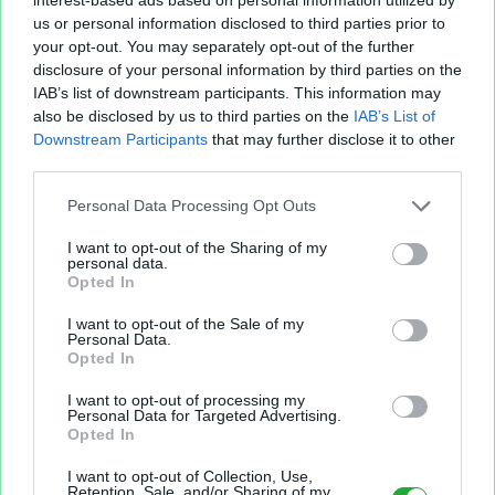
us or personal information disclosed to third parties prior to
your opt-out. You may separately opt-out of the further
disclosure of your personal information by third parties on the
Aperçu texte
IAB’s list of downstream participants. This information may
also be disclosed by us to third parties on the
IAB’s List of
Downstream Participants
that may further disclose it to other
third parties.
Personal Data Processing Opt Outs
I want to opt-out of the Sharing of my
personal data.
Opted In
I want to opt-out of the Sale of my
Personal Data.
Opted In
I want to opt-out of processing my
Personal Data for Targeted Advertising.
Sur le même sujet..
Opted In
I want to opt-out of Collection, Use,
prevoir
dimanche
panier
repas
kaczo
Retention, Sale, and/or Sharing of my