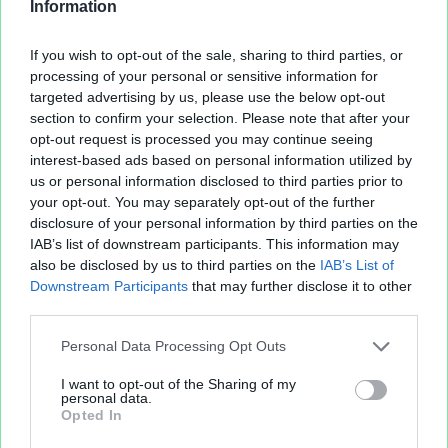
13 juillet 2011
(1 fichier public)
Information
16 juillet 2011
(1 fichier public)
19 juillet 2011
(1 fichier public)
If you wish to opt-out of the sale, sharing to third parties, or
21 juillet 2011
(1 fichier public)
processing of your personal or sensitive information for
targeted advertising by us, please use the below opt-out
24 juillet 2011
(4 fichiers publics)
section to confirm your selection. Please note that after your
25 juillet 2011
(2 fichiers publics)
opt-out request is processed you may continue seeing
27 juillet 2011
(1 fichier public)
interest-based ads based on personal information utilized by
28 juillet 2011
(4 fichiers publics)
us or personal information disclosed to third parties prior to
29 juillet 2011
(2 fichiers publics)
your opt-out. You may separately opt-out of the further
30 juillet 2011
(1 fichier public)
disclosure of your personal information by third parties on the
IAB’s list of downstream participants. This information may
also be disclosed by us to third parties on the
IAB’s List of
Downstream Participants
that may further disclose it to other
third parties.
Personal Data Processing Opt Outs
I want to opt-out of the Sharing of my
personal data.
Opted In
Fichier XLS est un service d'hébergement gratuit