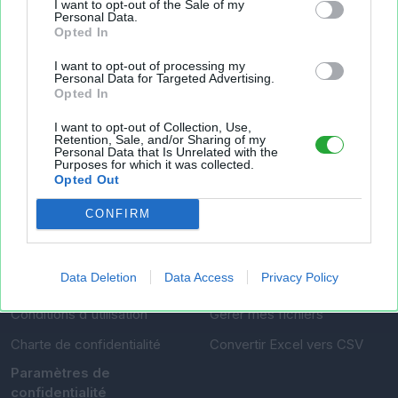
et sans inscription, permettant de partager et
I want to opt-out of the Sale of my
Personal Data.
d'archiver facilement vos feuilles de calcul Excel
Opted In
et Openoffice.
I want to opt-out of processing my
Personal Data for Targeted Advertising.
Opted In
Envoyer un fichier
I want to opt-out of Collection, Use,
Retention, Sale, and/or Sharing of my
Personal Data that Is Unrelated with the
Mes fichiers
Purposes for which it was collected.
Opted Out
CONFIRM
À PROPOS
OUTILS
Data Deletion
Data Access
Privacy Policy
Présentation
Envoyer un fichier
Conditions d'utilisation
Gérer mes fichiers
Charte de confidentialité
Convertir Excel vers CSV
Paramètres de
confidentialité