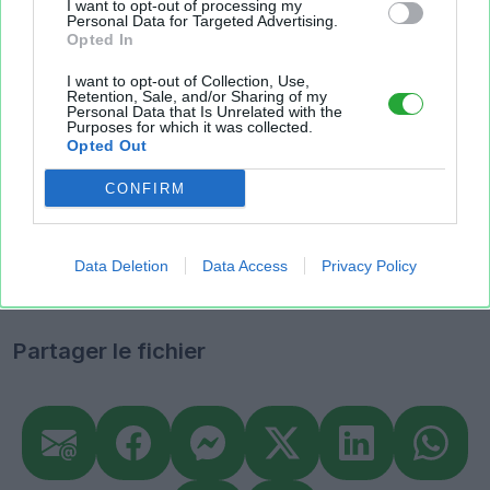
Sur le même sujet..
I want to opt-out of processing my
Personal Data for Targeted Advertising.
Opted In
special
aiondatabase
accessoires
acide
I want to opt-out of Collection, Use,
Retention, Sale, and/or Sharing of my
noble
magique
mineraie
elegant
Personal Data that Is Unrelated with the
Purposes for which it was collected.
Opted Out
collier
superieur
metal
CONFIRM
corindon
malevite
splendide
Data Deletion
Data Access
Privacy Policy
ether
Partager le fichier