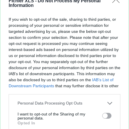
Fichier XLS -
Do Not Process My Personal
11 octobre 2011
(1 fichier public)
Information
13 octobre 2011
(2 fichiers publics)
14 octobre 2011
(1 fichier public)
If you wish to opt-out of the sale, sharing to third parties, or
15 octobre 2011
(2 fichiers publics)
processing of your personal or sensitive information for
17 octobre 2011
(1 fichier public)
targeted advertising by us, please use the below opt-out
21 octobre 2011
(1 fichier public)
section to confirm your selection. Please note that after your
22 octobre 2011
(1 fichier public)
opt-out request is processed you may continue seeing
27 octobre 2011
(2 fichiers publics)
interest-based ads based on personal information utilized by
us or personal information disclosed to third parties prior to
28 octobre 2011
(2 fichiers publics)
your opt-out. You may separately opt-out of the further
30 octobre 2011
(2 fichiers publics)
disclosure of your personal information by third parties on the
31 octobre 2011
(2 fichiers publics)
IAB’s list of downstream participants. This information may
also be disclosed by us to third parties on the
IAB’s List of
Downstream Participants
that may further disclose it to other
third parties.
Personal Data Processing Opt Outs
I want to opt-out of the Sharing of my
personal data.
Opted In