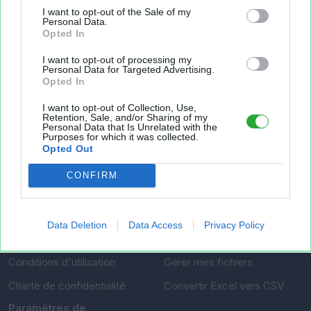
Fichier XLS est un service d'hébergement gratuit
I want to opt-out of the Sale of my
et sans inscription, permettant de partager et
Personal Data.
Opted In
d'archiver facilement vos feuilles de calcul Excel
et Openoffice.
I want to opt-out of processing my
Personal Data for Targeted Advertising.
Opted In
Envoyer un fichier
I want to opt-out of Collection, Use,
Retention, Sale, and/or Sharing of my
Personal Data that Is Unrelated with the
Purposes for which it was collected.
Mes fichiers
Opted Out
CONFIRM
À PROPOS
OUTILS
Data Deletion
Data Access
Privacy Policy
Présentation
Envoyer un fichier
Conditions d'utilisation
Gérer mes fichiers
Charte de confidentialité
Convertir Excel vers CSV
Paramètres de