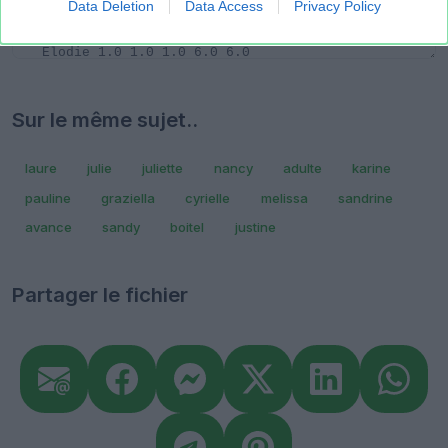
Data Deletion
Data Access
Privacy Policy
Sur le même sujet..
laure
julie
juliette
nancy
adulte
karine
pauline
graziella
cyrielle
melissa
sandrine
avance
sandy
boitel
justine
Partager le fichier