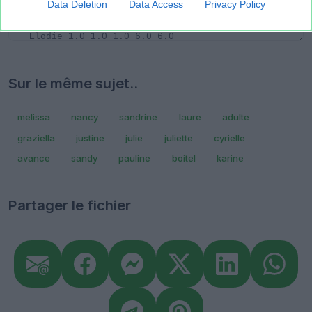
Data Deletion
Data Access
Privacy Policy
Sur le même sujet..
melissa
nancy
sandrine
laure
adulte
graziella
justine
julie
juliette
cyrielle
avance
sandy
pauline
boitel
karine
Partager le fichier