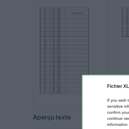
Fichier X
If you wish 
sensitive in
confirm you
Aperçu texte
continue se
information 