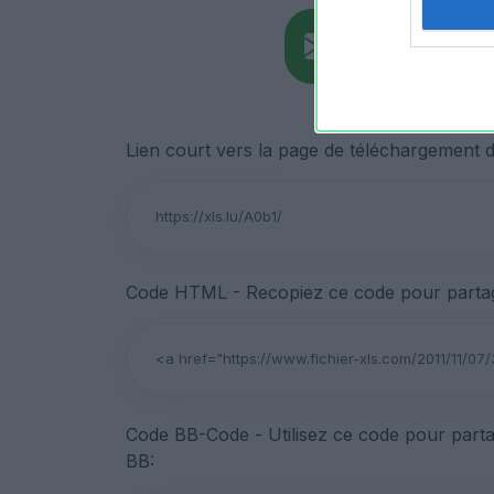
Lien court vers la page de téléchargement du
Code HTML - Recopiez ce code pour partage
Code BB-Code - Utilisez ce code pour parta
BB: