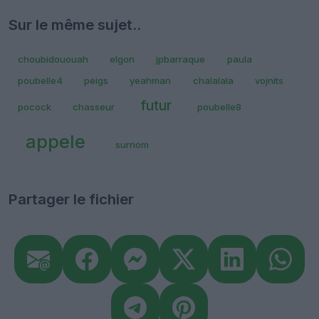
Sur le même sujet..
choubidououah
elgon
jpbarraque
paula
poubelle4
peigs
yeahman
chalalala
vojnits
futur
pocock
chasseur
poubelle8
appele
surnom
Partager le fichier