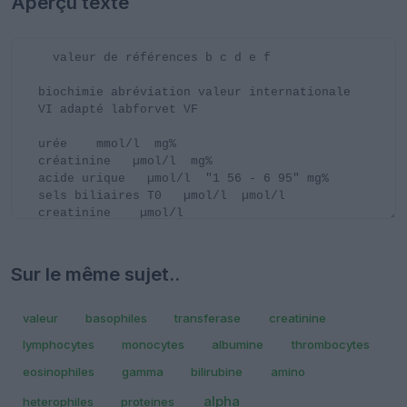
Aperçu texte
Sur le même sujet..
valeur
basophiles
transferase
creatinine
lymphocytes
monocytes
albumine
thrombocytes
eosinophiles
gamma
bilirubine
amino
alpha
heterophiles
proteines