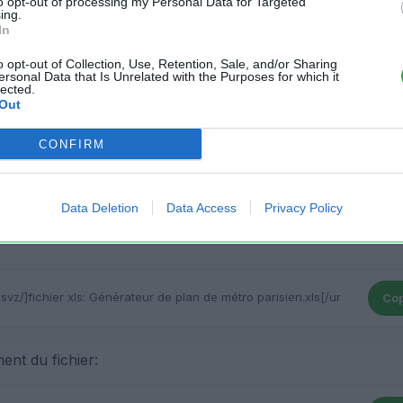
to opt-out of processing my Personal Data for Targeted
ing.
In
Cop
o opt-out of Collection, Use, Retention, Sale, and/or Sharing
ersonal Data that Is Unrelated with the Purposes for which it
lected.
r votre fichier XLS sur un site Web:
Out
CONFIRM
Cop
Data Deletion
Data Access
Privacy Policy
ger votre tableau sur un forum Web compatible avec les t
Cop
ent du fichier: