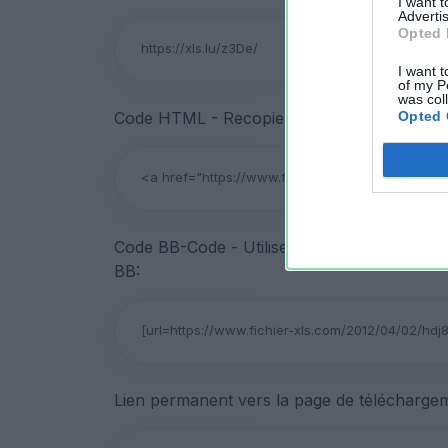
I want 
Advertis
Opted 
I want t
of my P
was col
Code HTML - Recopiez ce code pour partage
Opted 
Code BB-Code - Utilisez ce code pour parta
BB:
Lien permanent vers la page de téléchargem