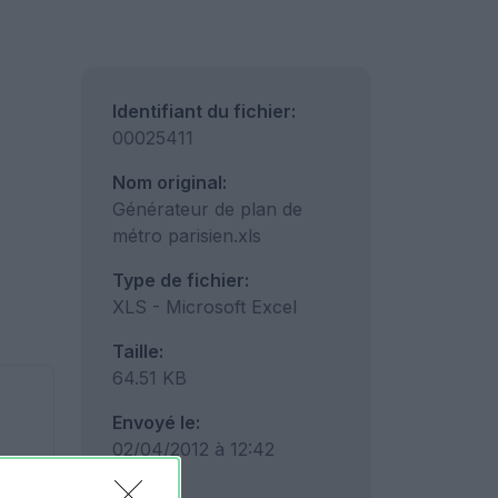
Identifiant du fichier:
00025411
Nom original:
Générateur de plan de
métro parisien.xls
Type de fichier:
XLS - Microsoft Excel
Taille:
64.51 KB
Envoyé le:
02/04/2012 à 12:42
Vues: