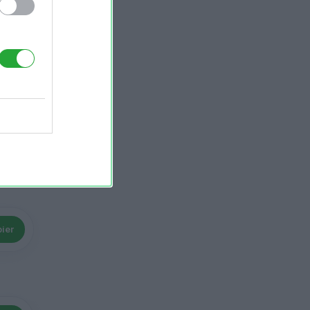
ier
ier
ags
ier