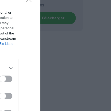
3190 vues
sonal or
ection to
Télécharger
ou may
 personal
out of the
 downstream
B’s List of