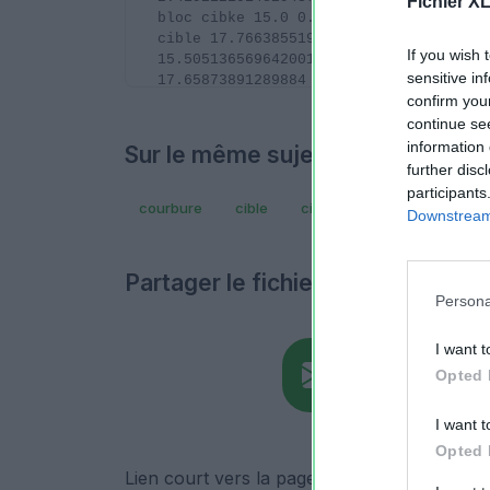
Fichier X
If you wish 
sensitive in
confirm you
continue se
information 
Sur le même sujet..
further disc
participants
courbure
cible
cibke
ligne
station
Downstream 
Partager le fichier
Persona
I want t
Opted 
I want t
Opted 
Lien court vers la page de téléchargement du