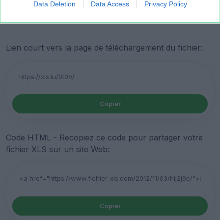
Data Deletion
Data Access
Privacy Policy
Lien court vers la page de téléchargement du fichier:
Copier
Code HTML - Recopiez ce code pour partager votre
fichier XLS sur un site Web:
Copier