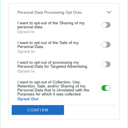
third parties.
Personal Data Processing Opt Outs
I want to opt-out of the Sharing of my
Sur le même sujet..
personal data.
Opted In
accompagne
chambre
animation
insatisfaisant
I want to opt-out of the Sale of my
Personal Data.
repas
satisfait
satisfaisant
etablissement
Opted In
personnel
medecin
maison
activites
salle
I want to opt-out of processing my
soins
proposees
Personal Data for Targeted Advertising.
Opted In
I want to opt-out of Collection, Use,
Partager le fichier
Retention, Sale, and/or Sharing of my
Personal Data that Is Unrelated with the
Purposes for which it was collected.
Opted Out
CONFIRM