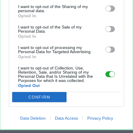
I want to opt-out of the Sharing of my
personal data.
Opted In
I want to opt-out of the Sale of my
Copier
Personal Data.
Opted In
I want to opt-out of processing my
Code HTML - Recopiez ce code pour partager votre
Personal Data for Targeted Advertising.
fichier XLS sur un site Web:
Opted In
I want to opt-out of Collection, Use,
Retention, Sale, and/or Sharing of my
Personal Data that Is Unrelated with the
Purposes for which it was collected.
Opted Out
Copier
CONFIRM
Code BB-Code - Utilisez ce code pour partager votre
tableau sur un forum Web compatible avec les tags BB:
Data Deletion
Data Access
Privacy Policy