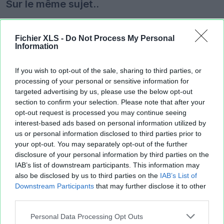
Sur le même sujet..
lexique
dictee
langage
copie
diction
Fichier XLS -
Do Not Process My Personal
activite
poesie
orale
conjugaison
grammaire
Information
chants
ecriture
ecrite
lecture
orthographe
If you wish to opt-out of the sale, sharing to third parties, or
processing of your personal or sensitive information for
Partager le fichier
targeted advertising by us, please use the below opt-out
section to confirm your selection. Please note that after your
opt-out request is processed you may continue seeing
interest-based ads based on personal information utilized by
us or personal information disclosed to third parties prior to
your opt-out. You may separately opt-out of the further
disclosure of your personal information by third parties on the
IAB’s list of downstream participants. This information may
also be disclosed by us to third parties on the
IAB’s List of
Downstream Participants
that may further disclose it to other
third parties.
Lien court vers la page de téléchargement du fichier:
Personal Data Processing Opt Outs