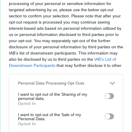
processing of your personal or sensitive information for
targeted advertising by us, please use the below opt-out
section to confirm your selection. Please note that after your
opt-out request is processed you may continue seeing
interest-based ads based on personal information utilized by
us or personal information disclosed to third parties prior to
your opt-out. You may separately opt-out of the further
Sur le même sujet..
disclosure of your personal information by third parties on the
IAB’s list of downstream participants. This information may
also be disclosed by us to third parties on the
IAB’s List of
stones
playlist
killing
vraiment
presse
Downstream Participants
that may further disclose it to other
machine
telephone
against
desir
rolling
third parties.
montagne
jackson
satisfaction
gilbert
michael
Personal Data Processing Opt Outs
I want to opt-out of the Sharing of my
Partager le fichier
personal data.
Opted In
I want to opt-out of the Sale of my
Personal Data.
Opted In