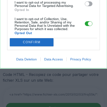
I want to opt-out of processing my
Personal Data for Targeted Advertising.
Opted In
I want to opt-out of Collection, Use,
Retention, Sale, and/or Sharing of my
Personal Data that Is Unrelated with the
Purposes for which it was collected.
Lien court vers la page de téléchargement du fichier:
Opted Out
CONFIRM
Copier
Data Deletion
Data Access
Privacy Policy
Code HTML - Recopiez ce code pour partager votre
fichier XLS sur un site Web: