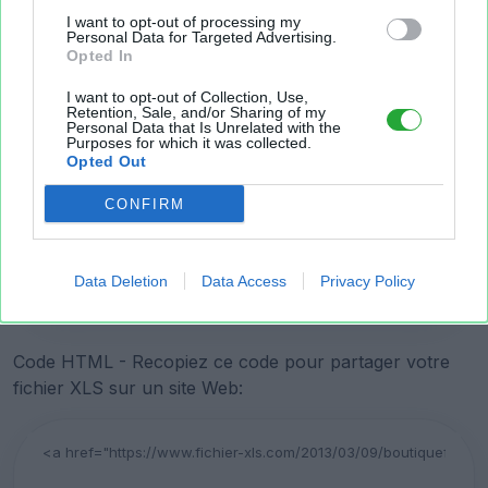
I want to opt-out of processing my
Personal Data for Targeted Advertising.
Opted In
I want to opt-out of Collection, Use,
Retention, Sale, and/or Sharing of my
Personal Data that Is Unrelated with the
Purposes for which it was collected.
Lien court vers la page de téléchargement du fichier:
Opted Out
CONFIRM
Data Deletion
Data Access
Privacy Policy
Copier
Code HTML - Recopiez ce code pour partager votre
fichier XLS sur un site Web: