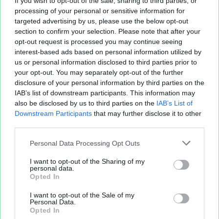
If you wish to opt-out of the sale, sharing to third parties, or
processing of your personal or sensitive information for
targeted advertising by us, please use the below opt-out
section to confirm your selection. Please note that after your
opt-out request is processed you may continue seeing
interest-based ads based on personal information utilized by
us or personal information disclosed to third parties prior to
your opt-out. You may separately opt-out of the further
disclosure of your personal information by third parties on the
IAB’s list of downstream participants. This information may
Sur le même sujet..
also be disclosed by us to third parties on the
IAB’s List of
Downstream Participants
that may further disclose it to other
third parties.
maximum
vadormir
indice
contantes
vente
filet
nombre
vendu
article
possible
Personal Data Processing Opt Outs
I want to opt-out of the Sharing of my
personal data.
Partager le fichier
Opted In
I want to opt-out of the Sale of my
Personal Data.
Opted In