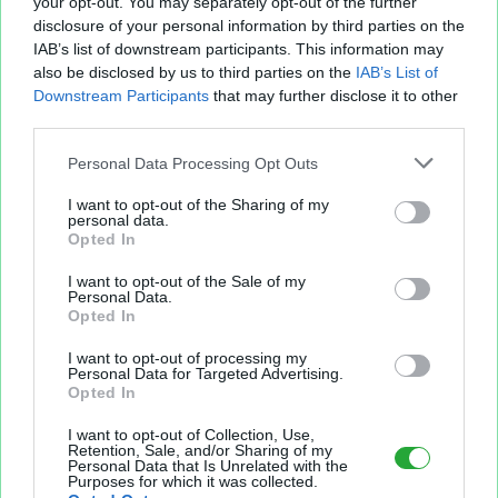
your opt-out. You may separately opt-out of the further
disclosure of your personal information by third parties on the
IAB’s list of downstream participants. This information may
also be disclosed by us to third parties on the
IAB’s List of
Downstream Participants
that may further disclose it to other
third parties.
Personal Data Processing Opt Outs
I want to opt-out of the Sharing of my
personal data.
Opted In
Sur le même sujet..
I want to opt-out of the Sale of my
Personal Data.
morin
stephane
andre
garcons
piste
Opted In
temps
I want to opt-out of processing my
combine
moins
perreault
Personal Data for Targeted Advertising.
Opted In
total
categorie
francis
I want to opt-out of Collection, Use,
Retention, Sale, and/or Sharing of my
Personal Data that Is Unrelated with the
penalite
francois
trudel
Purposes for which it was collected.