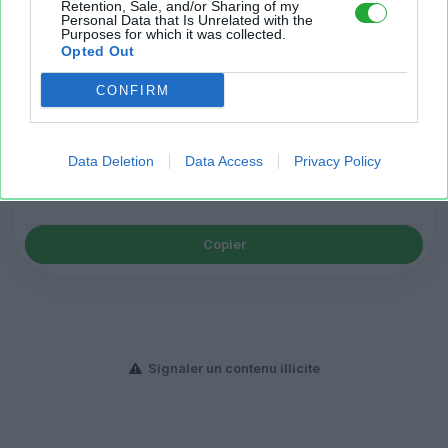
Retention, Sale, and/or Sharing of my
Personal Data that Is Unrelated with the
Purposes for which it was collected.
Copier
Opted Out
CONFIRM
Lien permanent vers la page de téléchargement du
fichier:
Data Deletion
Data Access
Privacy Policy
Copier
Signaler un contenu illicite