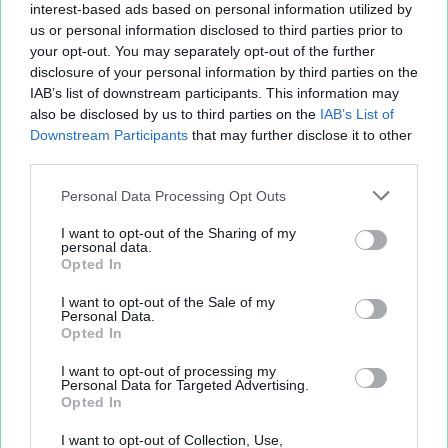
interest-based ads based on personal information utilized by
us or personal information disclosed to third parties prior to
your opt-out. You may separately opt-out of the further
Copier
disclosure of your personal information by third parties on the
IAB’s list of downstream participants. This information may
also be disclosed by us to third parties on the
IAB’s List of
Downstream Participants
that may further disclose it to other
Code HTML - Recopiez ce code pour partager votre
third parties.
fichier XLS sur un site Web:
Personal Data Processing Opt Outs
I want to opt-out of the Sharing of my
personal data.
Opted In
Copier
I want to opt-out of the Sale of my
Personal Data.
Opted In
Code BB-Code - Utilisez ce code pour partager votre
tableau sur un forum Web compatible avec les tags BB:
I want to opt-out of processing my
Personal Data for Targeted Advertising.
Opted In
I want to opt-out of Collection, Use,