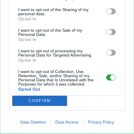
I want to opt-out of the Sharing of my
personal data.
Opted In
I want to opt-out of the Sale of my
Personal Data.
Opted In
I want to opt-out of processing my
Fichier XLS est un service d'hébergement gratuit
Personal Data for Targeted Advertising.
et sans inscription, permettant de partager et
Opted In
d'archiver facilement vos feuilles de calcul Excel
I want to opt-out of Collection, Use,
et Openoffice.
Retention, Sale, and/or Sharing of my
Personal Data that Is Unrelated with the
Purposes for which it was collected.
Opted Out
Envoyer un fichier
CONFIRM
Mes fichiers
Data Deletion
Data Access
Privacy Policy