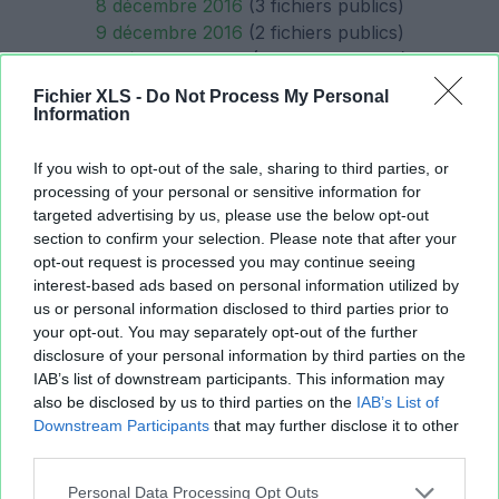
8 décembre 2016
(3 fichiers publics)
9 décembre 2016
(2 fichiers publics)
10 décembre 2016
(5 fichiers publics)
11 décembre 2016
(2 fichiers publics)
Fichier XLS -
Do Not Process My Personal
12 décembre 2016
(1 fichier public)
Information
14 décembre 2016
(1 fichier public)
16 décembre 2016
(4 fichiers publics)
If you wish to opt-out of the sale, sharing to third parties, or
17 décembre 2016
(7 fichiers publics)
processing of your personal or sensitive information for
targeted advertising by us, please use the below opt-out
18 décembre 2016
(3 fichiers publics)
section to confirm your selection. Please note that after your
19 décembre 2016
(7 fichiers publics)
opt-out request is processed you may continue seeing
20 décembre 2016
(2 fichiers publics)
interest-based ads based on personal information utilized by
21 décembre 2016
(1 fichier public)
us or personal information disclosed to third parties prior to
22 décembre 2016
(1 fichier public)
your opt-out. You may separately opt-out of the further
24 décembre 2016
(1 fichier public)
disclosure of your personal information by third parties on the
27 décembre 2016
(3 fichiers publics)
IAB’s list of downstream participants. This information may
also be disclosed by us to third parties on the
IAB’s List of
28 décembre 2016
(2 fichiers publics)
Downstream Participants
that may further disclose it to other
29 décembre 2016
(2 fichiers publics)
third parties.
30 décembre 2016
(1 fichier public)
Personal Data Processing Opt Outs