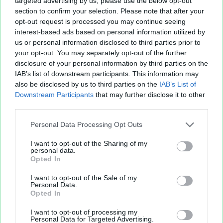
targeted advertising by us, please use the below opt-out
20 février 2026
(1 fichier public)
section to confirm your selection. Please note that after your
26 février 2026
(1 fichier public)
opt-out request is processed you may continue seeing
interest-based ads based on personal information utilized by
us or personal information disclosed to third parties prior to
your opt-out. You may separately opt-out of the further
disclosure of your personal information by third parties on the
IAB’s list of downstream participants. This information may
also be disclosed by us to third parties on the
IAB’s List of
Downstream Participants
that may further disclose it to other
third parties.
Fichier XLS est un service d'hébergement gratuit
Personal Data Processing Opt Outs
et sans inscription, permettant de partager et
d'archiver facilement vos feuilles de calcul Excel
I want to opt-out of the Sharing of my
personal data.
et Openoffice.
Opted In
I want to opt-out of the Sale of my
Personal Data.
Envoyer un fichier
Opted In
I want to opt-out of processing my
Mes fichiers
Personal Data for Targeted Advertising.