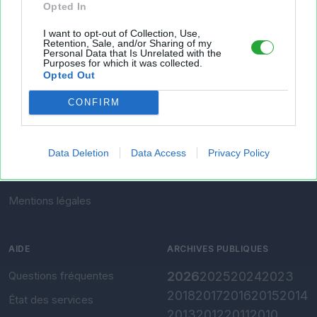
Opted In
I want to opt-out of Collection, Use,
Retention, Sale, and/or Sharing of my
Personal Data that Is Unrelated with the
Purposes for which it was collected.
À PROPOS
OUTILS
Opted Out
Présentation
Envoyer un fichier
CONFIRM
Conditions d'utilisation
Gérer mes fichiers
Charte de confidentialité
Convertir Excel vers CSV
Data Deletion
Data Access
Privacy Policy
Paramètres de
confidentialité
Mentions légales
AIDE
ARCHIVES PUBLIQUES
Questions fréquentes
2026
2025
2024
2023
2018
2017
2016
2015
2014
État des services
2013
2012
2011
2010