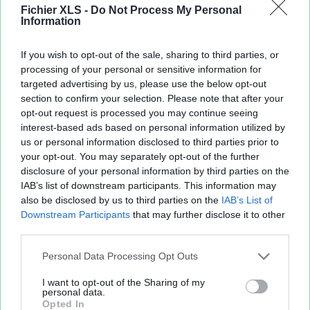
10 janvier 2018
(2 fichiers publics)
Fichier XLS -
Do Not Process My Personal
13 janvier 2018
(2 fichiers publics)
Information
17 janvier 2018
(2 fichiers publics)
19 janvier 2018
(1 fichier public)
If you wish to opt-out of the sale, sharing to third parties, or
20 janvier 2018
(2 fichiers publics)
processing of your personal or sensitive information for
targeted advertising by us, please use the below opt-out
22 janvier 2018
(3 fichiers publics)
section to confirm your selection. Please note that after your
24 janvier 2018
(1 fichier public)
opt-out request is processed you may continue seeing
25 janvier 2018
(1 fichier public)
interest-based ads based on personal information utilized by
27 janvier 2018
(1 fichier public)
us or personal information disclosed to third parties prior to
28 janvier 2018
(1 fichier public)
your opt-out. You may separately opt-out of the further
30 janvier 2018
(1 fichier public)
disclosure of your personal information by third parties on the
31 janvier 2018
(3 fichiers publics)
IAB’s list of downstream participants. This information may
also be disclosed by us to third parties on the
IAB’s List of
Downstream Participants
that may further disclose it to other
third parties.
Personal Data Processing Opt Outs
I want to opt-out of the Sharing of my
personal data.
Opted In