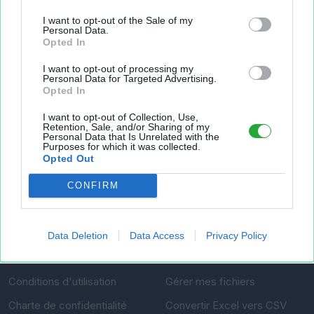
Fichier XLS est un service d'hébergement gratuit
I want to opt-out of the Sale of my
Personal Data.
et sans inscription, permettant de partager et
Opted In
d'archiver facilement vos feuilles de calcul Excel
et Openoffice.
I want to opt-out of processing my
Personal Data for Targeted Advertising.
Opted In
Envoyer un fichier
I want to opt-out of Collection, Use,
Retention, Sale, and/or Sharing of my
Personal Data that Is Unrelated with the
Purposes for which it was collected.
Opted Out
Mes fichiers
CONFIRM
À PROPOS
OUTILS
Data Deletion
Data Access
Privacy Policy
Présentation
Envoyer un fichier
Conditions d'utilisation
Gérer mes fichiers
Charte de confidentialité
Convertir Excel vers CSV